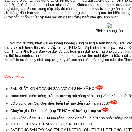
Star có thể yên tâm về dòng tài chính để dành mua đất và chủ động hơn cho cu
phá 9 triệu/m2. Lịch thanh toán nhẹ nhàng . Không gian xanh, sạch, đẹp cùng 
mại đẳng cấp 5 sao, cung cấp đầy đủ các loại hình dịch vụ từ trung đến cao cấp
chí hàng đầu khu vực mà khi mỗi khách hàng đến tham quan tìm hiểu thông 
được sản phẩm phù hợp làm nơi an cư lý tưởng nhất cho gia đình mình.
Biệt thư song lập
Với môi trường hiện đại và thông thoáng cùng mức giá bán hợp lý, Five Star 
hàng và tình trạng thị trường đất nền ở TP Hồ Chí Minh như hiện nay. Tiêu ch
dân Thành Phố Năm Sao với đầy đủ các loại hình đất nền, nhà phố và biệt thự,
có thể hoà mình cùng không gian thiên nhiên và sự tiện nghi đầy đủ bậc nhất ch
thể nói là dự án duy nhất đáp ứng đầy đủ các nhu cầu của mọi cư dân cho Th
Các tin khác
SẢN XUẤT, KINH DOANH GẮN VỚI AN SINH XÃ HỘI
Nhận diện "điểm nóng" trên thị trường bất động sản trong vùng đô thị mở 
BĐS vùng ven Sài Gòn diễn biến thế nào đến cuối năm 2018?
Chuyên gia đề xuất mở rộng TP HCM về hướng Long An
BĐS vùng đô thị TP.HCM mở rộng: Long An trên đà bứt phá nhờ "sóng" hạ t
KHU ĐÔ THỊ SINH THÁI MỚI FIVE STAR ECO CITY
BẤT ĐỘNG SẢN TÂY BẮC TPHCM HƯỞNG LỢI LỚN TỪ HỆ THỐNG HẠ T