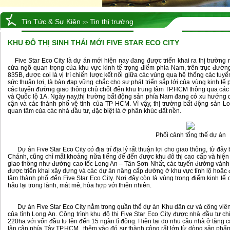
Tin Tức & Sự Kiện
Tin thị trường
>>
KHU ĐÔ THỊ SINH THÁI MỚI FIVE STAR ECO CITY
Five Star Eco City là dự án mới hiện nay đang được triển khai ra thị trường nhà đất. Dự án Five Star Eco City nằm ngay tại vị trí
cửa ngõ quan trọng của khu vực kinh tế trọng điểm phía Nam, trên trục đườn
835B, được coi là vị trí chiến lược kết nối giữa các vùng qua hệ thống các tuy
sức thuận lợi, là bàn đạp vững chắc cho sự phát triển sắp tới của vùng kinh tế 
các tuyến đường giao thông chủ chốt đến khu trung tâm TP.HCM thông qua các 
và Quốc lộ 1A. Ngày nay,thị trường bất động sản phía Nam đang có xu hướng 
cận và các thành phố vệ tinh của TP HCM. Vì vậy, thị trường bất động sản L
quan tâm của các nhà đầu tư, đặc biệt là ở phân khúc đất nền.
Phối cảnh tổng thế dự án
Dự án Five Star Eco City có địa trí địa lý rất thuận lợi cho giao thông, từ đây bắt đầu di chuyển chưa đầy 5 phút đã đến chợ Bình
Chánh, cũng chỉ mất khoảng nữa tiếng để đến được khu đô thị cao cấp và hi
giao thông như đường cao tốc Long An – Tân Sơn Nhất, các tuyến đường vành đa
được triển khai xây dựng và các dự án nâng cấp đường ở khu vực tỉnh lộ hoặc 
tâm thành phố đến Five Star Eco City. Nơi đây còn là vùng trọng điểm kinh tế c
hậu lại trong lành, mát mẻ, hòa hợp với thiên nhiên.
Dự án Five Star Eco City nằm trong quần thể dự án Khu dân cư và công viên q
của tỉnh Long An. Công trình khu đô thị Five Star Eco City được nhà đầu tư ch
220ha với vốn đầu tư lên đến 15 ngàn tỉ đồng. Hiện tại do nhu cầu nhà ở tăng c
lân cận phía Tây TP.HCM , thêm vào đó sự thành công rất lớn từ dòng sản phẩ