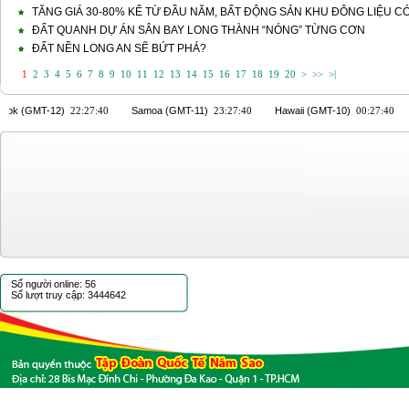
TĂNG GIÁ 30-80% KỂ TỪ ĐẦU NĂM, BẤT ĐỘNG SẢN KHU ĐÔNG LIỆU C
ĐẤT QUANH DỰ ÁN SÂN BAY LONG THÀNH “NÓNG” TỪNG CƠN
ĐẤT NỀN LONG AN SẼ BỨT PHÁ?
1
2
3
4
5
6
7
8
9
10
11
12
13
14
15
16
17
18
19
20
>
>>
>|
Số người online: 56
Số lượt truy cập: 3444642