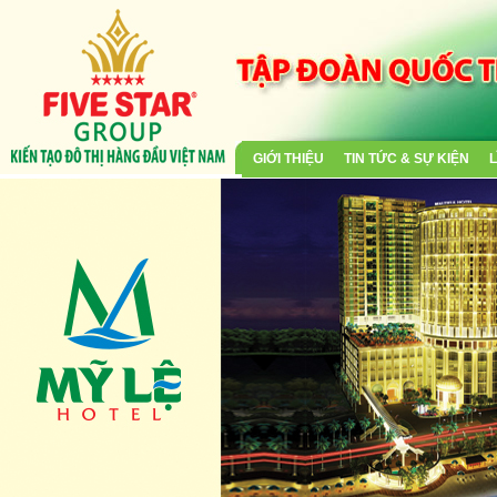
GIỚI THIỆU
TIN TỨC & SỰ KIỆN