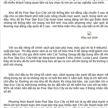
rất nhiều khách hàng quan tâm và lựa chọn là nơi an cư lạc nghiệp của mình.
Khu đô thị Five Star Eco City với hệ thống tiện ích đẳng cấp chuẩn 5 sao n
cấp cho cư dân thành phố một cuộc sống chuẩn mực xanh, sạch, trong lành và 
đâu. Khu đô thị Five Star Eco City hoàn toàn xứng đáng với tên gọi thiên đư
những hệ thống tiện ích mang hơi thở tinh hoa bốn phương như: sân golf, 
thương mại đẳng cấp quốc tế 5 sao - nơi thỏa mãn nhu cầu của bất cứ tín đồ mu
Khu vui chơi
Với ưu đãi riêng về chính sách giá bán phù hợp, mức giá chỉ từ 9 triệu/m2 cù
suất dài hạn. Thì đây được xem là cơ hội sở hữu nhà ở dễ dàng nhất giành c
nhiều tiện ích cho gia đình mình nên Cát Tường Group đã tập trung dồn rất nh
án Five Star Eco City hiện tại đang kinh doanh 5 khu chính: Lucky Land, Gar
Đây sẽ là khu đô thị sinh thái hứa hẹn sẽ tạo ra cơn sốt lớn bùng nổ thị trường
phố nói chung.
Việc chủ đầu tư thi công hồ cánh sen, cảnh quang cây xanh đã tạo được n
trồng trong dự án là những cây to có tuổi thọ trên 5 năm tuổi. Đây là chi tiết 
chủ đầu tư. Đường xá của khu đô thị được thi công bài bản, các cụm tiện ích có
Star Eco City là một trong những dự án đất nền sổ đỏ hiếm hoi còn sót lại hiện
95% sẽ nhận nền đất dự án Five Star Eco City và dự kiến sau 3 tháng nhận nề
sổ đỏ.
Phương thức thanh toán Five Star Eco City có thể nói là sự đột phá mạnh mẽ 
MUA với lịch thanh toán linh hoạt dàn trải qua nhiều đợt. Chỉ cần thanh toán 50