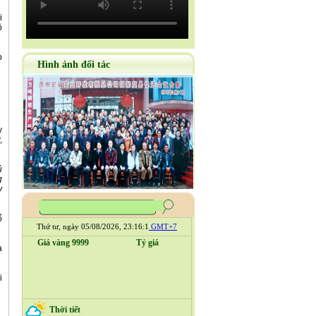
ô
Hình ảnh đối tác
,
ủ
g
y
Thứ tư, ngày 05/08/2026, 23:16:2
GMT+7
Giá vàng 9999
Tỷ giá
Thời tiết