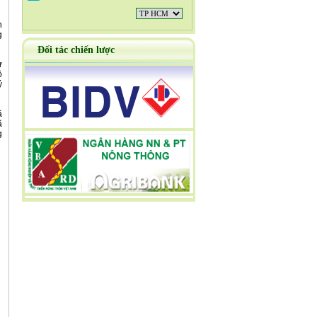
g
Đối tác chiến lược
ộ
ỷ
ã
g