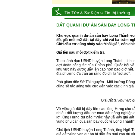
Tin Tức & Sự Kiện
Tin thị trường
>>
ĐẤT QUANH DỰ ÁN SÂN BAY LONG 
Khu vực quanh dự án sân bay Long Thành vốn bình yên bỗng trở nên sốt xình xịch khi dự án này được thông qua. Nếu trước
đó, giá mỗi m2 đất tại đây chỉ vài ba trăm ng
Giới đầu cơ cũng nhảy vào “thổi giá”, còn ch
Giá lên sau mỗi đợt kiểm tra
Theo lãnh đạo UBND huyện Long Thành, tình trạng sang nhượng đất tại khu vực dự án sân bay Long Thành lại "nóng" lên sau mỗi
đợt đoàn công tác của Chính phủ, Quốc hội về 
khu vực này được đẩy lên cao hơn bao giờ hết.
địa phương đã trấn an rằng đó chỉ là “sốt ảo”.
Phó giám đốc Sở Tài nguyên - Môi trường Đồng Nai, ông Nguyễn Ngọc Hưng cảnh báo, dù là “sốt ảo”, nhưng nếu không kiểm soát
cũng sẽ tác động tiêu cực đến việc xác định giá 
Giá đất tại khu vực
Về việc giá đất bị đẩy lên cao, ông Hưng cho rằng, một trong những nguyên nhân chính là trước thông tin dự án được thông qua,
nhiều đối tượng đầu cơ mua đất nông nghiệp qu
lợi. Ông Hưng dự báo: “Việc này đã đẩy giá đất 
vùng phụ cận của sân bay quốc tế Long Thành”
Chủ tịch UBND huyện Long Thành, ông Ngô Thế Ân cho rằng, công tác GPMB của dự án sau này chắc chắn sẽ bị ảnh hưởng khi
giá đất vùng ven dự án bị đẩy lên quá cao dù vù