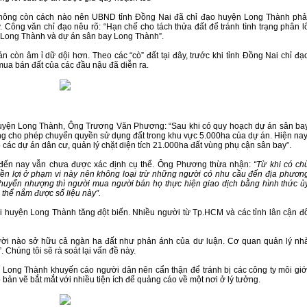
 Công văn chỉ đạo nêu rõ: “Hạn chế cho tách thửa đất để tránh tình trạng phân l
ện Long Thành và dự án sân bay Long Thành”.
 mua bán đất của các đầu nậu đã diễn ra.
g cho phép chuyển quyền sử dụng đất trong khu vực 5.000ha của dự án. Hiện nay
 các dự án dân cư, quản lý chặt diện tích 21.000ha đất vùng phụ cận sân bay”.
ận đến nay vẫn chưa được xác định cụ thể. Ông Phương thừa nhận:
“Từ khi có ch
ền lợi ở phạm vi này nên không loại trừ những người có nhu cầu đến địa phươn
huyển nhượng thì người mua người bán họ thực hiện giao dịch bằng hình thức ủ
thể nắm được số liệu này”.
Chúng tôi sẽ rà soát lại vấn đề này.
ập bản vẽ bắt mắt với nhiều tiện ích để quảng cáo về một nơi ở lý tưởng.