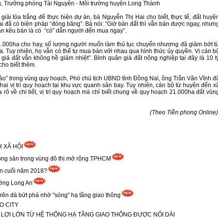
 Trưởng phòng Tài Nguyên - Môi trường huyện Long Thành
i đã có biện pháp “đóng băng”. Bà nói: “Giờ bán đất thì vẫn bán được ngay, nhưn
 cần kêu bán là có “cò” dẫn người đến mua ngay”.
a. Tuy nhiên, họ vẫn có thể tự mua bán với nhau qua hình thức ủy quyền. Vị cán b
giá đất vẫn không hề giảm nhiệt”. Bình quân giá đất nông nghiệp tại đây là 10 t
cho biết thêm.
ai vị trí quy hoạch tại khu vực quanh sân bay. Tuy nhiên, cán bộ từ huyện đến x
õ về chi tiết, vị trí quy hoạch mà chỉ biết chung về quy hoạch 21.000ha đất vùn
(Theo Tiền phong Online)
H XÃ HỘI
động sản trong vùng đô thị mở rộng TPHCM
ến cuối năm 2018?
ớng Long An
rên đà bứt phá nhờ "sóng" hạ tầng giao thông
O CITY
LỢI LỚN TỪ HỆ THỐNG HẠ TẦNG GIAO THÔNG ĐƯỢC NỐI DÀI