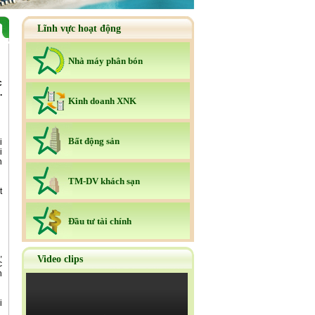
Lĩnh vực hoạt động
Nhà máy phân bón
.
Kinh doanh XNK
Bất động sản
i
n
TM-DV khách sạn
Ðầu tư tài chính
Video clips
c
h