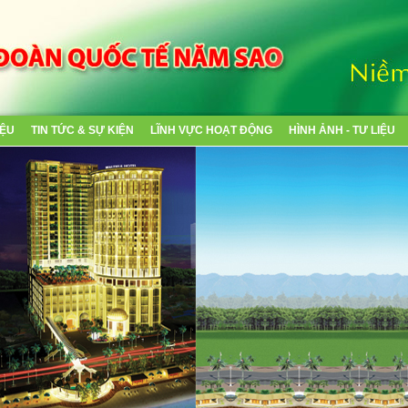
IỆU
TIN TỨC & SỰ KIỆN
LĨNH VỰC HOẠT ĐỘNG
HÌNH ẢNH - TƯ LIỆU