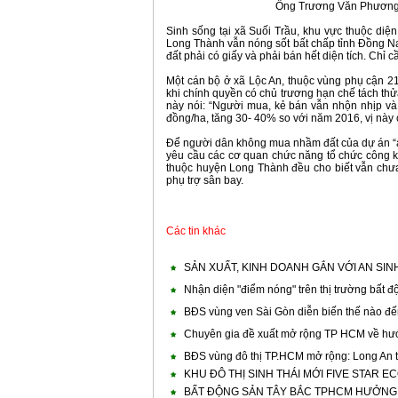
Ông Trương Văn Phương,
Sinh sống tại xã Suối Trầu, khu vực thuộc diện giải tỏa trắng để thực hiện dự án, bà Nguyễn Thị Hai cho biết, thực tế, đất huyện
Long Thành vẫn nóng sốt bất chấp tỉnh Đồng Na
đất phải có giấy và phải bán hết diện tích. Chỉ
Một cán bộ ở xã Lộc An, thuộc vùng phụ cận 21.000ha cho hay, số lượng người muốn làm thủ tục chuyển nhượng đã giảm bớt từ
khi chính quyền có chủ trương hạn chế tách thử
này nói: “Người mua, kẻ bán vẫn nhộn nhịp và 
đồng/ha, tăng 30- 40% so với năm 2016, vị này 
Để người dân không mua nhầm đất của dự án “ảo” trong vùng quy hoạch, Phó chủ tịch UBND tỉnh Đồng Nai, ông Trần Văn Vĩnh đã
yêu cầu các cơ quan chức năng tổ chức công kh
thuộc huyện Long Thành đều cho biết vẫn chưa r
phụ trợ sân bay.
Các tin khác
SẢN XUẤT, KINH DOANH GẮN VỚI AN SIN
Nhận diện "điểm nóng" trên thị trường bất 
BĐS vùng ven Sài Gòn diễn biến thế nào đ
Chuyên gia đề xuất mở rộng TP HCM về hư
BĐS vùng đô thị TP.HCM mở rộng: Long An t
KHU ĐÔ THỊ SINH THÁI MỚI FIVE STAR EC
BẤT ĐỘNG SẢN TÂY BẮC TPHCM HƯỞNG 