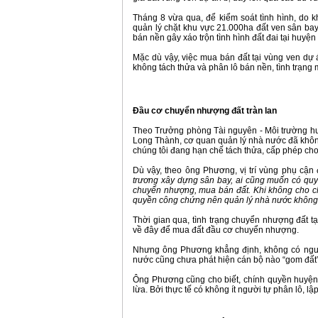
Tháng 8 vừa qua, để kiểm soát tình hình, do không còn cách nào nên UBND tỉnh Đồng Nai đã chỉ đạo huyện Long Thành phải
quản lý chặt khu vực 21.000ha đất ven sân bay.
bán nền gây xáo trộn tình hình đất đai tại huy
Mặc dù vậy, việc mua bán đất tại vùng ven dự án còn âm ỉ dữ dội hơn. Theo các “cò” đất tại đây, trước khi tỉnh Đồng Nai chỉ đạo
không tách thửa và phân lô bán nền, tình trạng
Đầu cơ chuyển nhượng đất tràn lan
Theo Trưởng phòng Tài nguyên - Môi trường huyện Long Thành, Ông Trương Văn Phương: “Sau khi có quy hoạch dự án sân bay
Long Thành, cơ quan quản lý nhà nước đã khôn
chúng tôi đang hạn chế tách thửa, cấp phép cho
Dù vậy, theo ông Phương, vị trí vùng phụ c
trương xây dựng sân bay, ai cũng muốn có quy
chuyển nhượng, mua bán đất. Khi không cho c
quyền công chứng nên quản lý nhà nước không 
Thời gian qua, tình trạng chuyển nhượng đất tại huyện Long Thành tăng đột biến. Nhiều người từ Tp.HCM và các tỉnh lân cận đổ
về đây để mua đất đầu cơ chuyển nhượng.
Nhưng ông Phương khẳng định, không có người nào sở hữu cả ngàn ha đất như phản ánh của dư luận. Cơ quan quản lý nhà
nước cũng chưa phát hiện cán bộ nào “gom đất”. 
Ông Phương cũng cho biết, chính quyền huyện Long Thành khuyến cáo người dân nên cẩn thận để tránh bị các công ty môi giới
lừa. Bởi thực tế có không ít người tự phân lô, l