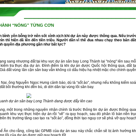
THÀNH “NÓNG” TỪNG CƠN
hìn thì hiện đã lên đến tiền triệu. Người dân vì thế đua nhau chạy theo bán đất
ính quyền địa phương gần như bất lực?
kiểm tra thực địa dự án. Đỉnh điểm là khi dự án được Quốc hội thông qua, đất tạ
 Giá đất vùng lân cận sân bay vẫn không có dấu hiệu hạ nhiệt mặc cho chính quyề
đất bồi thường khi đền bù, di dời dân tại vùng lõi sân bay.
 quanh dự án sân bay Long Thành đang được đẩy lên cao
anh khu vực thực hiện dự án rồi “vẽ” ra quy hoạch, sau đó phân lô bán nền trụ
trên thị trường tăng cao tạo ra “sốt ảo”, đồng thời tạo nguy cơ sẽ phá vỡ quy hoạc
.
ng lõi của dự án được giữ quy hoạch tốt.