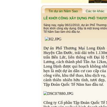
Tin dự án Năm Sao
Các tin khác
LỄ KHỞI CÔNG XÂY DỰNG PHỐ THƯƠ
Sáng nay, ngày 06/11/2010, dự án Phố Thương
thức khởi công xây dựng. Đây là một trong nh
Tế Năm Sao làm chủ đầu tư.
Dự án Phố Thương Mại Long Định có diện tích 3.8 ha, nằm trong Cụm Công nghiệp Long Định,
Huyện Cần Đước, trải dài trên 1.130
trấn Bến Lức, liên thông với Đại l
Lương, cách thành phố Tân An 12km,
Long Định được qui hoạch không nhữ
hẹn là một dự án dân cư cao cấp của
công viên, khu thể thao, khu dịch vụ,
cảnh thiên nhiên hữu tình, tươi đẹp
Tập Đoàn Quốc Tế Năm Sao đầu tư.
Công ty Cổ phần
Tập Đoàn Quốc Tế N