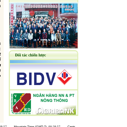
a
h
:
t
Đối tác chiến lược
i
h
a
o