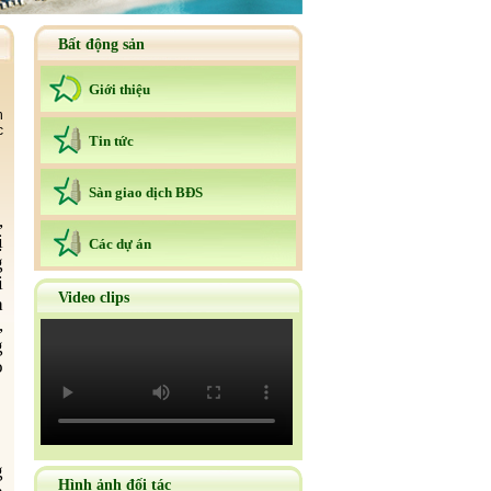
Bất động sản
Giới thiệu
h
c
Tin tức
Sàn giao dịch BÐS
ị
Các dự án
g
i
Video clips
a
,
g
o
g
Hình ảnh đối tác