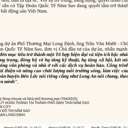
bón, đầu tư địa ốc. Với sự trẻ trung, năng động, quyết đoán củ
hế sẵn có Tập Đoàn Quốc Tế Năm Sao đang quyết tâm trở thàn
 bất động sản Việt Nam.
n Quốc Tế Năm Sao, đơn vị Chủ đầu tư của dự án, nhấn mạnh
ến mục tiêu trở thành một Tổ hợp hiện đại và tiện ích bậc nhấ
ang trọng, đồng bộ về hạ tầng kỹ thuật, hạ tầng xã hội, kết nố
hống văn phòng và nhà ở với các dịch vụ hoàn hảo. Công trìn
i thiện và nâng cao chất lượng môi trường sống, làm việc củ
bàn huyện Bến Lức nói riêng cũng như Long An nói chung, the
văn minh
”.
 Shop House và Nhà phố thương mại (T04/2020)
T HOÀN THÀNH TẠI THÀNH PHỐ SINH THÁI NĂM SAO
W CITY
 ĐÔ THỊ NĂM SAO
MẠI LONG ĐỊNH