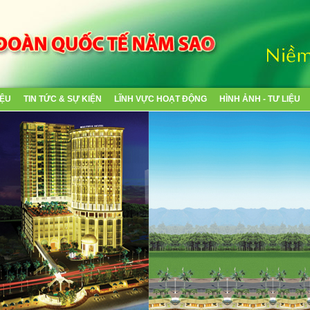
IỆU
TIN TỨC & SỰ KIỆN
LĨNH VỰC HOẠT ĐỘNG
HÌNH ẢNH - TƯ LIỆU