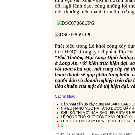
lĩnh vực sản xuất và kinh doanh phân 
đội ngũ lãnh đạo, cùng những lợi t
một thương hiệu mạnh trên thị trường
Phát biểu trong Lễ khởi công xây dựng dự án Phố Thương Mại Long Định, ông Trần Văn Mười - Chủ
tịch HĐQT Công ty Cổ phần Tập Đoà
“
Phố Thương Mại Long Định
hướng đ
ở Long An, với kiến trúc hiện đại, s
với toàn khu vực, nơi cung cấp hệ t
hoàn thành sẽ góp phần từng bước cả
người dân và doanh nghiệp trên địa 
tiêu chuẩn của một đô thị hiện đại, 
Các tin khác
Cập nhật tiến độ xây dựng NASAKY GARDEN
NHIỀU HẠNG MỤC HẠ TẦNG ĐƯỢC GẤP RÚ
KHU ĐÔ THỊ MỚI NĂM SAO - FIVE STAR NE
LỄ ĐỘNG THỔ KHỞI CÔNG XÂY DỰNG KHU
LỄ KHỞI CÔNG XÂY DỰNG PHỐ THƯƠNG 
1
2
>