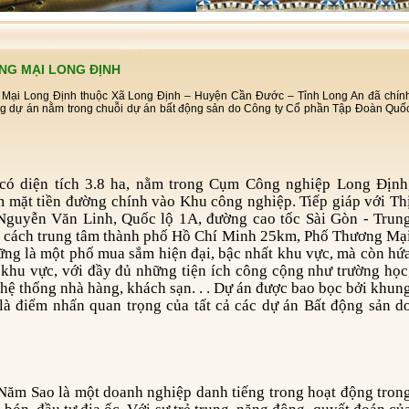
NG MẠI LONG ĐỊNH
 Mại Long Định thuộc Xã Long Định – Huyện Cần Đước – Tỉnh Long An đã chín
ững dự án nằm trong chuỗi dự án bất động sản do Công ty Cổ phần Tập Đoàn Quố
m mặt tiền đường chính vào Khu công nghiệp. Tiếp giáp với Th
ộ Nguyễn Văn Linh, Quốc lộ 1A, đường cao tốc Sài Gòn - Trun
 cách trung tâm thành phố Hồ Chí Minh 25km, Phố Thương Mạ
ng là một phố mua sắm hiện đại, bậc nhất khu vực, mà còn hứ
 khu vực, với đầy đủ những tiện ích công cộng như trường học
 hệ thống nhà hàng, khách sạn. . . Dự án được bao bọc bởi khun
, là điểm nhấn quan trọng của tất cả các dự án Bất động sản d
ăm Sao là một doanh nghiệp danh tiếng trong hoạt động tron