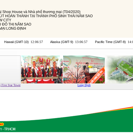
 Shop House và Nhà phố thương mại (T04/2020)
T HOÀN THÀNH TẠI THÀNH PHỐ SINH THÁI NĂM SAO
W CITY
 ĐÔ THỊ NĂM SAO
MẠI LONG ĐỊNH
 phòng Five Star Tower
Long Định