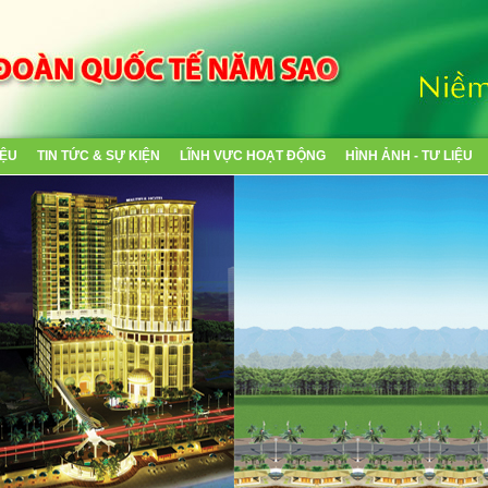
IỆU
TIN TỨC & SỰ KIỆN
LĨNH VỰC HOẠT ĐỘNG
HÌNH ẢNH - TƯ LIỆU