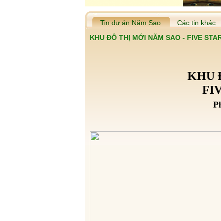
Tin dự án Năm Sao
Các tin khác
KHU ĐÔ THỊ MỚI NĂM SAO - FIVE STA
KHU ĐÔ THỊ 
FIVE STAR
Phước Lý – Cần 