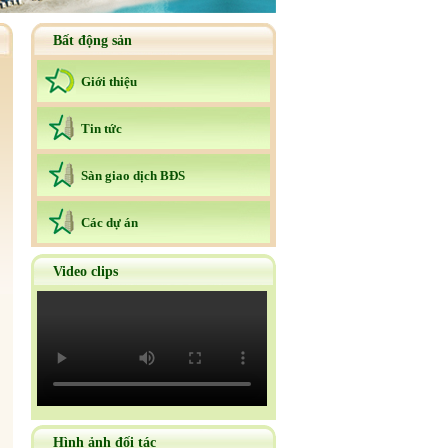
Bất động sản
Giới thiệu
Tin tức
Sàn giao dịch BÐS
Các dự án
Video clips
Hình ảnh đối tác