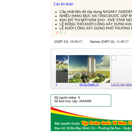
Các tin khác
Cập nhật tiến độ xây dựng NASAKY GARDEN
NHIỀU HẠNG MỤC HẠ TẦNG ĐƯỢC GẤP RÚ
KHU ĐÔ THỊ MỚI NĂM SAO - FIVE STAR NE
LỄ ĐỘNG THỔ KHỞI CÔNG XÂY DỰNG KHU
LỄ KHỞI CÔNG XÂY DỰNG PHỐ THƯƠNG 
1
2
>
Dự án Phước Lý
Dự án Phước Lý
Dự án Phước Lý
Cao ốc văn
Số người online: 9
Số lượt truy cập: 3444389