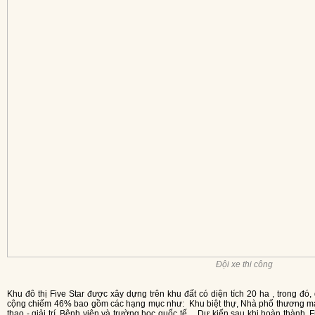
Đội xe thi công
Khu đô thị Five Star được xây dựng trên khu đất có diện tích
20
ha , trong đó,
cộng chiếm 46% bao gồm các hạng mục như:
Khu biệt thự, Nhà phố thương mạ
thao - giải trí, Bệnh viện và trường học quốc tế…
Dự kiến sau khi hoàn thành, Fiv