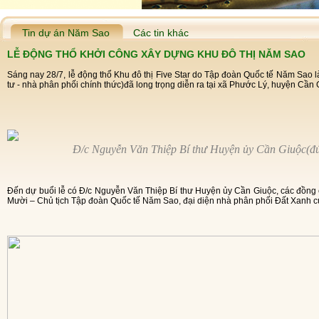
Tin dự án Năm Sao
Các tin khác
LỄ ĐỘNG THỔ KHỞI CÔNG XÂY DỰNG KHU ĐÔ THỊ NĂM SAO
Sáng nay 28/7, lễ động thổ Khu đô thị Five Star do Tập đoàn Quốc tế Năm Sao
tư - nhà phân phối chính thức)đã long trọng diễn ra tại xã Phước Lý, huyện Cần 
Đ/c
Nguyễn Văn Thiệp Bí thư Huyện ủy Cần Giuộc(đứn
Đến dự buổi lễ có Đ/c
Nguyễn Văn Thiệp Bí thư Huyện ủy Cần Giuộc, các đồng 
Mười – Chủ tịch Tập đoàn Quốc tế Năm Sao, đại diện nhà phân phối Đất Xanh cù