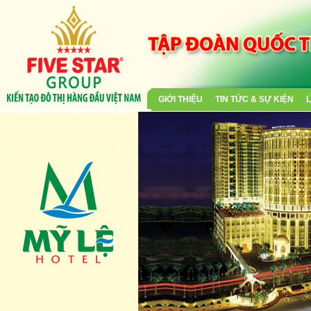
GIỚI THIỆU
TIN TỨC & SỰ KIỆN