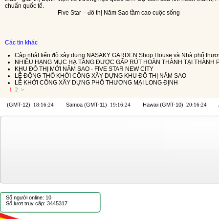
chuẩn quốc tế.
Five Star – đô thị Năm Sao tầm cao cuộc sống
Các tin khác
Cập nhật tiến độ xây dựng NASAKY GARDEN Shop House và Nhà phố thươn
NHIỀU HẠNG MỤC HẠ TẦNG ĐƯỢC GẤP RÚT HOÀN THÀNH TẠI THÀNH P
KHU ĐÔ THỊ MỚI NĂM SAO - FIVE STAR NEW CITY
LỄ ĐỘNG THỔ KHỞI CÔNG XÂY DỰNG KHU ĐÔ THỊ NĂM SAO
LỄ KHỞI CÔNG XÂY DỰNG PHỐ THƯƠNG MẠI LONG ĐỊNH
1
2
>
Số người online: 10
Số lượt truy cập: 3445317