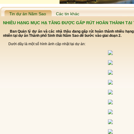
Tin dự án Năm Sao
Các tin khác
NHIỀU HẠNG MỤC HẠ TẦNG ĐƯỢC GẤP RÚT HOÀN THÀNH TẠI 
Ban Quản lý dự án và các nhà thầu đang gấp rút hoàn thành nhiều hạng mục hạ tầng kỹ thuật cũng như cảnh quan thiên
nhiên tại dự án Thành phố Sinh thái Năm Sao để bước vào giai đoạn 2.
Dưới đây là một số hình ảnh cập nhật tại dự án: