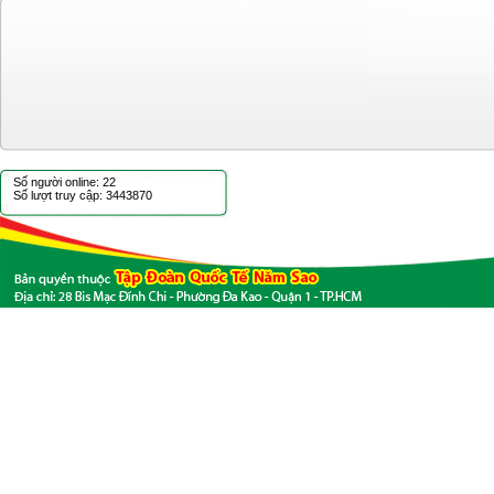
Số người online: 22
Số lượt truy cập: 3443870