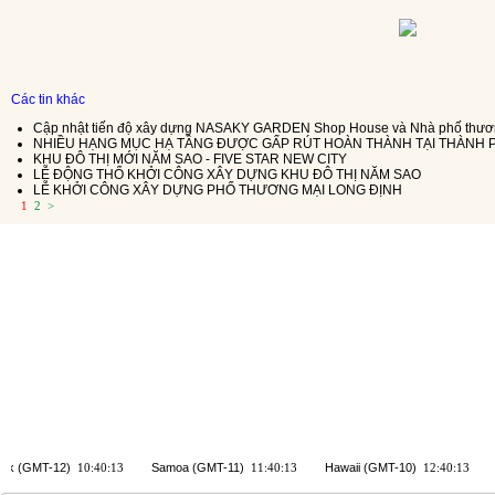
Các tin khác
Cập nhật tiến độ xây dựng NASAKY GARDEN Shop House và Nhà phố thươn
NHIỀU HẠNG MỤC HẠ TẦNG ĐƯỢC GẤP RÚT HOÀN THÀNH TẠI THÀNH P
KHU ĐÔ THỊ MỚI NĂM SAO - FIVE STAR NEW CITY
LỄ ĐỘNG THỔ KHỞI CÔNG XÂY DỰNG KHU ĐÔ THỊ NĂM SAO
LỄ KHỞI CÔNG XÂY DỰNG PHỐ THƯƠNG MẠI LONG ĐỊNH
1
2
>