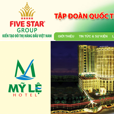
GIỚI THIỆU
TIN TỨC & SỰ KIỆN