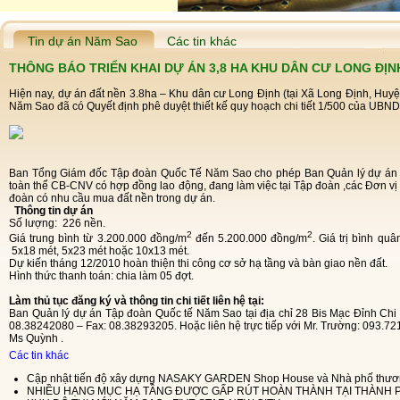
Tin dự án Năm Sao
Các tin khác
THÔNG BÁO TRIỂN KHAI DỰ ÁN 3,8 HA KHU DÂN CƯ LONG ĐỊN
Hiện nay, dự án đất nền 3.8ha – Khu dân cư Long Định (tại Xã Long Định, Hu
Năm Sao đã có Quyết định phê duyệt thiết kế quy hoạch chi tiết 1/500 của UBND
Ban Tổng Giám đốc Tập đoàn Quốc Tế Năm Sao cho phép Ban Quản lý dự án của Tập đoàn triển khai kế hoạch bán đất nền cho
toàn thể CB-CNV có hợp đồng lao động, đang làm việc tại Tập đoàn ,các Đơn vị
đoàn có nhu cầu mua đất nền trong dự án.
Thông tin dự án
Số lượng:
226 nền.
2
2
Giá trung bình từ 3.200.000 đồng/m
đến 5.200.000 đồng/m
. Giá trị bình qu
5x18 mét, 5x23 mét hoặc 10x13 mét.
Dự kiến tháng 12/2010 hoàn thiện thi công cơ sở hạ tầng và bàn giao nền đất.
Hình thức thanh toán: chia làm 05 đợt.
Làm thủ tục đăng ký và thông tin chi tiết liên hệ tại:
Ban Quản lý dự án Tập đoàn Quốc tế Năm Sao tại địa chỉ 28 Bis Mạc Đỉnh Chi – Phường Đa Kao – Quận 1 – TP.HCM. Điện thoại:
08.38242080 – Fax: 08.38293205. Hoặc liên hệ trực tiếp với Mr. Trường: 093.72
Ms Quỳnh .
Các tin khác
Cập nhật tiến độ xây dựng NASAKY GARDEN Shop House và Nhà phố thươn
NHIỀU HẠNG MỤC HẠ TẦNG ĐƯỢC GẤP RÚT HOÀN THÀNH TẠI THÀNH P