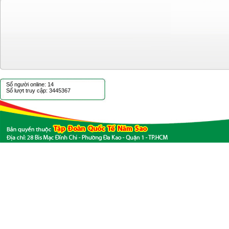
Số người online: 14
Số lượt truy cập: 3445367