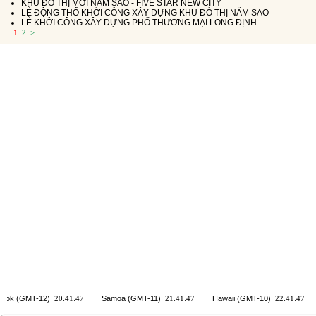
KHU ĐÔ THỊ MỚI NĂM SAO - FIVE STAR NEW CITY
LỄ ĐỘNG THỔ KHỞI CÔNG XÂY DỰNG KHU ĐÔ THỊ NĂM SAO
LỄ KHỞI CÔNG XÂY DỰNG PHỐ THƯƠNG MẠI LONG ĐỊNH
1
2
>