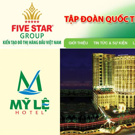
GIỚI THIỆU
TIN TỨC & SỰ KIỆN