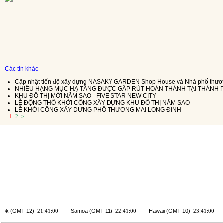
Các tin khác
Cập nhật tiến độ xây dựng NASAKY GARDEN Shop House và Nhà phố thươn
NHIỀU HẠNG MỤC HẠ TẦNG ĐƯỢC GẤP RÚT HOÀN THÀNH TẠI THÀNH P
KHU ĐÔ THỊ MỚI NĂM SAO - FIVE STAR NEW CITY
LỄ ĐỘNG THỔ KHỞI CÔNG XÂY DỰNG KHU ĐÔ THỊ NĂM SAO
LỄ KHỞI CÔNG XÂY DỰNG PHỐ THƯƠNG MẠI LONG ĐỊNH
1
2
>