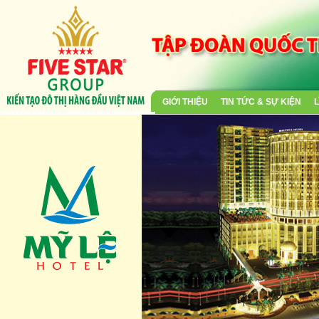
GIỚI THIỆU
TIN TỨC & SỰ KIỆN