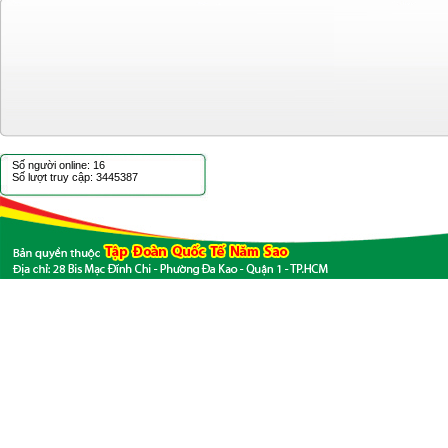
Số người online: 16
Số lượt truy cập: 3445387