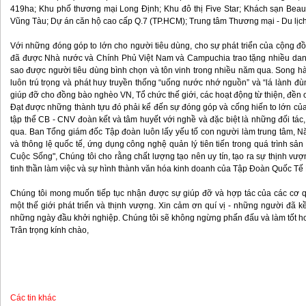
419ha; Khu phố thương mại Long Định; Khu đô thị Five Star; Khách sạn Beauti
Vũng Tàu; Dự án căn hộ cao cấp Q.7 (TP.HCM); Trung tâm Thương mại - Du l
Với những đóng góp to lớn cho người tiêu dùng, cho sự phát triển của cộng đồng, cho xã hội và cho đất nước, tập đoàn Năm Sao
đã được Nhà nước và Chính Phủ Việt Nam và Campuchia trao tặng nhiều danh
sao được người tiêu dùng bình chọn và tôn vinh trong nhiều năm qua.
Song hà
luôn trú trọng và phát huy truyền thống “uống nước nhớ nguồn” và “lá lành đùm
giúp đỡ cho đồng bào nghèo VN, Tổ chức thế giới, các hoạt động từ thiện, đền
Đạt được những thành tựu đó phải kể đến sự đóng góp và cống hiến to lớn c
tập thể CB - CNV đoàn kết và tâm huyết
với nghề
và đặc biệt là những đối tá
qua. Ban Tổng giám đốc Tập đoàn luôn lấy yếu tố con người làm trung tâm, Năm
và thông lệ quốc tế, ứng dụng công nghệ quản lý tiên tiến trong quá trình sả
Cuộc Sống", Chúng tôi cho rằng chất lượng tạo nên uy tín, tạo ra sự thịnh v
tinh thần làm việc và sự hình thành văn hóa kinh doanh của Tập Đoàn Quốc T
Chúng tôi mong muốn tiếp tục nhận được sự giúp đỡ và hợp tác của các cơ 
một thế giới phát triển và thịnh vượng
. Xin cảm ơn quí vị - những người đã 
những ngày đầu khởi nghiệp. Chúng tôi sẽ không ngừng phấn đấu và làm tốt hơ
Trân trọng kính chào,
Các tin khác