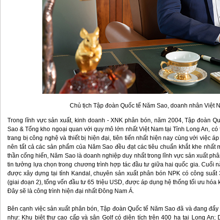
Chủ tịch Tập đoàn Quốc tế Năm Sao, doanh nhân Việt N
Trong lĩnh vực sản xuất, kinh doanh - XNK phân bón, năm 2004, Tập đoàn Quốc tế Năm Sao xây dựng Nhà máy phân bón Năm
Sao & Tổng kho ngoại quan với quy mô lớn nhất Việt Nam tại Tỉnh Long An, có 
trang bị công nghệ và thiết bị hiện đại, tiên tiến nhất hiện nay cùng với việc
nên tất cả các sản phẩm của Năm Sao đều đạt các tiêu chuẩn khắt khe nhất mà
thần cống hiến, Năm Sao là doanh nghiệp duy nhất trong lĩnh vực sản xuất p
tin tưởng lựa chọn trong chương trình hợp tác đầu tư giữa hai quốc gia. C
được xây dựng tại tỉnh Kandal, chuyên sản xuất phân bón NPK có công suất 
(giai đoạn 2), tổng vốn đầu tư 65 triệu USD, được áp dụng hệ thống tối ưu hóa k
Đây sẽ là công trình hiện đại nhất Đông Nam Á.
Bên cạnh việc sản xuất phân bón, Tập đoàn Quốc tế Năm Sao đã và đang đẩy mạnh đầu tư phát triển các dự án bất động sản lớn
như: Khu biệt thự cao cấp và sân Golf có diện tích trên 400 ha tại Long An; 