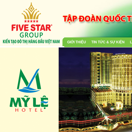
GIỚI THIỆU
TIN TỨC & SỰ KIỆN