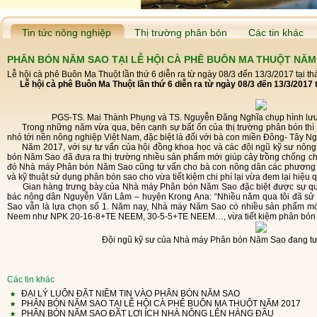
Tin tức nông nghiệp
Thị trường phân bón
Các tin khác
PHÂN BÓN NĂM SAO TẠI LỄ HỘI CÀ PHÊ BUÔN MA THUỘT NĂM
Lễ hội cà phê Buôn Ma Thuột lần thứ 6 diễn ra từ ngày 08/3 đến 13/3/2017 tại t
Lễ hội cà phê Buôn Ma Thuột lần thứ 6 diễn ra từ ngày 08/3 đến 13/3/2017
PGS-TS. Mai Thành Phụng và TS. Nguyễn Đăng Nghĩa chụp hình lưu
Trong những năm vừa qua, bên cạnh sự bất ổn của thị trường phân bón thì tình hình thời tiết bất thuận cũng ảnh hưởng không
nhỏ tới nền nông nghiệp Việt Nam, đặc biệt là đối với bà con miền Đông- Tây Ng
Năm 2017, với sự tư vấn của hội đồng khoa học và các đội ngũ kỹ sư nông nghiệp có nhiều năm kinh nghiệm, Nhà máy Phân
bón Năm Sao đã đưa ra thị trường nhiều sản phẩm mới giúp cây trồng chống chịu 
đó Nhà máy Phân bón Năm Sao cũng tư vấn cho bà con nông dân các phương 
và kỹ thuật sử dụng phân bón sao cho vừa tiết kiệm chi phí lại vừa đem lại hiệu 
Gian hàng trưng bày của Nhà máy Phân bón Năm Sao đặc biệt được sự quan tâm của bà con nông dân tham dự lễ hội. Theo
bác nông dân Nguyễn Văn Lâm – huyện Krong Ana: “Nhiều năm qua tôi đã s
Sao vẫn là lựa chọn số 1. Năm nay, Nhà máy Năm Sao có nhiều sản phẩm mới,
Neem như NPK 20-16-8+TE NEEM, 30-5-5+TE NEEM…, vừa tiết kiệm phân bón lại
Đội ngũ kỹ sư của Nhà máy Phân bón Năm Sao đang tư
Các tin khác
ĐẠI LÝ LUÔN ĐẶT NIỀM TIN VÀO PHÂN BÓN NĂM SAO
PHÂN BÓN NĂM SAO TẠI LỄ HỘI CÀ PHÊ BUÔN MA THUỘT NĂM 2017
PHÂN BÓN NĂM SAO ĐẶT LỢI ÍCH NHÀ NÔNG LÊN HÀNG ĐẦU