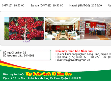
Cà phê
Nhà máy Phân bón Năm Sao
Số người online: 32
Địa chỉ: Cụm công nghiệp Long Định, huyện C
Số lượt truy cập: 3444561
Điện thoại: (072) 3633 555 - 634 222 - Fax: (
Email: info@fivestargroup.vn