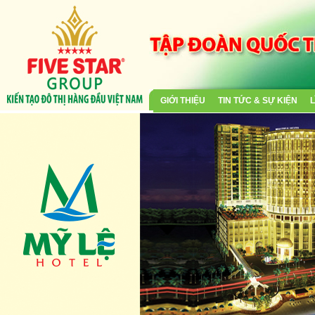
GIỚI THIỆU
TIN TỨC & SỰ KIỆN