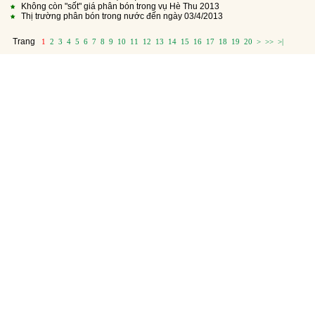
Không còn "sốt" giá phân bón trong vụ Hè Thu 2013
Thị trường phân bón trong nước đến ngày 03/4/2013
Trang
1
2
3
4
5
6
7
8
9
10
11
12
13
14
15
16
17
18
19
20
>
>>
>|