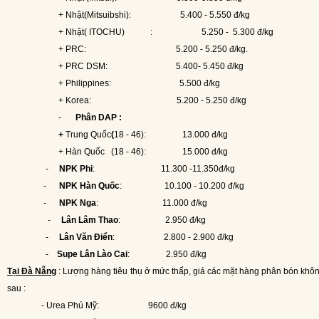
+ Nhật(Mitsuibshi):
5.400 - 5.550 đ/kg
+ Nhật( ITOCHU)
:
5.250 -
5.300 đ/kg
+ PRC:
5.200 - 5.250 đ/kg.
+ PRC DSM:
5.400- 5.450 đ/kg
+ Philippines:
5.500 đ/kg
+ Korea:
5.200 - 5.250 đ/kg
-
Phân DAP :
+
Trung Quốc
(
18 - 46):
13.000 đ/kg
+ Hàn Quốc
(18 - 46):
15.000 đ/kg
-
NPK Phi
:
11.300 -
11.350đ/kg
-
NPK Hàn Quốc
:
10.100 - 10.200 đ/kg
-
NPK Nga
:
11.000 đ/kg
-
Lân Lâm Thao
:
2.950 đ/kg
-
Lân Văn Điển
:
2.800 - 2.900 đ/kg
-
Supe Lân Lào Cai
:
2.950 đ/kg
Tại Đà Nẵng
: Lượng hàng tiêu thụ ở mức thấp, giá các mặt hàng phân bón khôn
sau :
- Urea Phú Mỹ:
9600 đ/kg