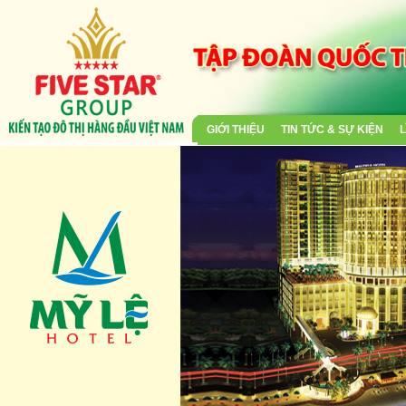
GIỚI THIỆU
TIN TỨC & SỰ KIỆN