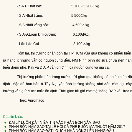
- SA TQ hạt lớn:
5.100 - 5.200đ/kg
- S.A Nhật trắng:
5.500đ/kg
- S.A Nhật vàng bột:
4.500 đ/kg
- S.A Đ.Loan kim cương:
6.100đ/kg.
- Lân Lào Cai :
3.100 đ/kg
Tóm lại, thị trường phân bón tại T.P HCM vừa qua không có nhiều biến động lớn, giá UREA nhích nhẹ do nhà máy Phú Mỹ
ra hàng ít nhưng vẫn có nguồn cung đều, NM Ninh bình do sửa chữa nên hà
biến động nhẹ. Kali và D.A.P vẫn ổn định cả nguồn cung và giá cả.
Thị trường phân bón trong nước thời gian qua không có nhiều biến động lớn. Giá các mặt hàng phân bón nhìn chung ổn
định. Mặc dù hạn hán ở Tây Nguyên ảnh hưởng không nhỏ đến các loại cây t
trường vẫn giữ được mức ổn định. Thời gian tới giá các mặt hàng DAP và Urea n
Theo: Apromaco
Các tin khác
ĐẠI LÝ LUÔN ĐẶT NIỀM TIN VÀO PHÂN BÓN NĂM SAO
PHÂN BÓN NĂM SAO TẠI LỄ HỘI CÀ PHÊ BUÔN MA THUỘT NĂM 2017
PHÂN BÓN NĂM SAO ĐẶT LỢI ÍCH NHÀ NÔNG LÊN HÀNG ĐẦU