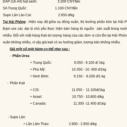
DAP (16-44) hạt xanh:
3.200 CNY/tấn
SA Trung Quốc:
1.100 CNY/tấn
Supe Lân Lào Cai:
2.650 đ/kg
Tại Hải Phòng
: Hiện nay đã giữa vụ đông xuân, thị trường phân bón tại Hải
Đạm ure các đại lý chủ yếu thực hiện bán hàng từ nguồn
sản xuất trong nư
nhiều. Đối với mặt hàng Kali do lượng hàng của các đơn vị còn tồn tại Hải Phò
xuân không nhiều, vì vậy giá kali có xu hướng giảm, lượng bán không nhiều.
Giá một số mặt hàng cụ thể như sau :
-
Phân Urea
+ Trung Quốc:
9.050 - 9.100 đ/ 1kg
+ Phú Mỹ:
10.350 - 10. 400 đ/1kg
+ Ninh Bình:
9.150 -
9.200 đ/1 kg
-
Phân Kali
+ CIS:
11.050 -
11.100đ/1kg
+ Israel:
10.750 - 10.800 đ/kg
+ Canada:
11.300 -11.400 đ/1kg
- Supe Lân:
+ Lân Lâm Thao:
2.800 - 2.850 đ/kg