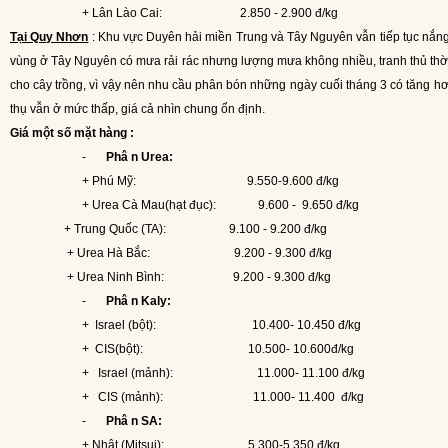
+ Lân Lào Cai:
2.850 - 2.900 đ/kg
Tại Quy Nhơn
: Khu vực Duyên hải miền Trung và Tây Nguyên vẫn tiếp tục nắn
vùng ở Tây Nguyên có mưa rải rác nhưng lượng mưa không nhiều, tranh thủ thờ
cho cây trồng, vì vậy nên nhu cầu phân bón những ngày cuối tháng 3 có tăng hơ
thụ vẫn ở mức thấp, giá cả nhìn chung ổn định.
Giá một số mặt hàng :
-
Ph
â
n Urea:
+ Ph
ú
Mỹ:
9.550
-
9.600 đ/kg
+ Urea Cà Mau(hạt đục):
9.600 -
9.650 đ/kg
+ Trung Quốc (TA):
9.100 - 9.200 đ/kg
+ Urea Hà Bắc:
9.200 - 9.300 đ/kg
+ Urea Ninh Bình:
9.200 - 9.300 đ/kg
-
Ph
â
n Kal
y:
+
I
srael (bột)
:
1
0
.
400
- 10.450
đ/kg
+
CIS(bột):
1
0.500
- 10.600đ
/kg
+
I
srael (mảnh
):
1
1
.
0
00
- 11.100
đ/kg
+
CIS
(mảnh):
1
1
.
00
0
- 11.400
đ/kg
-
Ph
â
n SA:
+ Nhật
(Mitsui):
5.300
-
5.350
đ/kg