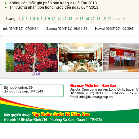
Không còn "sốt" giá phân bón trong vụ Hè Thu 2013
Thị trường phân bón trong nước đến ngày 03/4/2013
Trang
1
2
3
4
5
6
7
8
9
10
11
12
13
14
15
16
17
18
19
20
>
>>
>|
a
Cà phê
Nhà máy Phân bón Năm Sao
Số người online: 39
Địa chỉ: Cụm công nghiệp Long Định, huyện C
Số lượt truy cập: 3445143
Điện thoại: (072) 3633 555 - 634 222 - Fax: (
Email: info@fivestargroup.vn