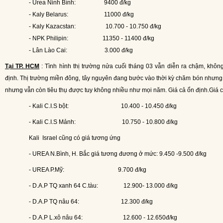
- Urea Ninh Bình:
9400 đ/kg
- Kaly Belarus:
11000 đ/kg
- Kaly Kazacstan:
10.700 - 10.750 đ/kg
- NPK Philipin:
11350 - 11400 đ/kg
- Lân Lào Cai:
3.000 đ/kg
Tại TP. HCM
: Tình hình thị trường nửa cuối tháng 03 vẫn diễn ra chậm, khôn
định. Thị trường miền đông, tây nguyên đang bước vào thời kỳ chăm bón nhưng 
nhưng vẫn còn tiêu thụ được tuy không nhiều như mọi năm. Giá cả ổn định.Giá c
- Kali C.I.S bột:
10.400 - 10.450 đ/kg
- Kali C.I.S Mảnh:
10.750 - 10.800 đ/kg
Kali
Israel cũng có giá tương ứng
- UREA N.Bình, H. Bắc giá tương đương ở mức: 9.450 -9.500 đ/kg
- UREA P.Mỹ:
9.700 đ/kg
- D.A.P TQ xanh 64 C.tàu:
12.900- 13.000 đ/kg
- D.A.P TQ nâu 64:
12.300 đ/kg
- D.A.P L.xô nâu 64:
12.600 - 12.650đ/kg