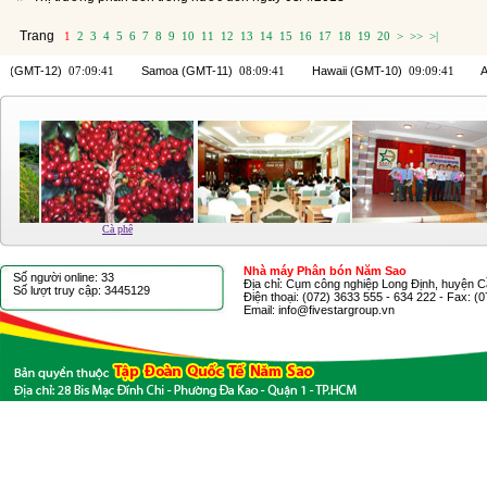
Trang
1
2
3
4
5
6
7
8
9
10
11
12
13
14
15
16
17
18
19
20
>
>>
>|
Cà phê
Nhà máy Phân bón Năm Sao
Số người online: 33
Địa chỉ: Cụm công nghiệp Long Định, huyện C
Số lượt truy cập: 3445129
Điện thoại: (072) 3633 555 - 634 222 - Fax: (
Email: info@fivestargroup.vn