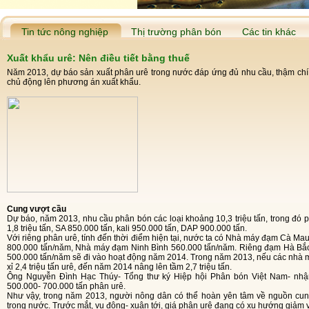
Tin tức nông nghiệp
Thị trường phân bón
Các tin khác
Xuất khẩu urê: Nên điều tiết bằng thuế
Năm 2013, dự báo sản xuất phân urê trong nước đáp ứng đủ nhu cầu, thậm chí 
chủ động lên phương án xuất khẩu.
Cung vượt cầu
Dự báo, năm 2013, nhu cầu phân bón các loại khoảng 10,3 triệu tấn, trong đó phân urê 1,9- 2 triệu tấn, NPK 3,8 triệu tấn, phân lân
1,8 triệu tấn, SA 850.000 tấn, kali 950.000 tấn, DAP 900.000 tấn.
Với riêng phân urê, tính đến thời điểm hiện tại, nước ta có Nhà máy đạm Cà Mau công suất 800.000 tấn/năm, Nhà máy đạm Phú Mỹ
800.000 tấn/năm, Nhà máy đạm Ninh Bình 560.000 tấn/năm. Riêng đạm Hà Bắc
500.000 tấn/năm sẽ đi vào hoạt động năm 2014. Trong năm 2013, nếu các nhà m
xỉ 2,4 triệu tấn urê, đến năm 2014 nâng lên tầm 2,7 triệu tấn.
Ông Nguyễn Đình Hạc Thúy- Tổng thư ký Hiệp hội Phân bón Việt Nam- nhận định: Từ năm 2013, Việt Nam có thể xuất khẩu
500.000- 700.000 tấn phân urê.
Như vậy, trong năm 2013, người nông dân có thể hoàn yên tâm về nguồn cung phân bón cũng như sự ổn định về giá phân urê
trong nước. Trước mắt, vụ đông- xuân tới, giá phân urê đang có xu hướng giảm 