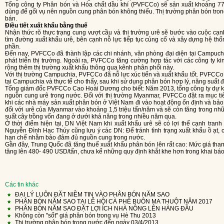
Tổng công ty Phân bón và Hóa chất dầu khí (PVFCCo) sẽ sản xuất khoảng 770.000 tấn, cộng với 30 nghìn tấn phân bón dự trữ
dùng để gối vụ nên nguồn cung phân bón không thiếu. Thị trường phân bón tro
bán.
Điều tiết xuất khẩu bằng thuế
Nhận thức rõ thực trạng cung vượt cầu và thị trường urê sẽ bước vào cuộc cạnh tranh gay gắt nên từ mấy năm trước, PVFCCo đã
tìm đường xuất khẩu urê, bên cạnh nỗ lực tiếp tục củng cố và xây dựng hệ thống
phần.
Đến nay, PVFCCo đã thành lập các chi nhánh, văn phòng đại diện tại Campuchia, Myanmar cùng với nhiều hoạt động chuẩn bị và
phát triển thị trường. Ngoài ra, PVFCCo tăng cường hợp tác với các công ty 
rộng thêm thị trường xuất khẩu thông qua kênh phân phối này.
Với thị trường Campuchia, PVFCCo đã nỗ lực xúc tiến và xuất khẩu tốt. PVFCCo đã tổ chức mô hình trình diễn sử dụng đạm Phú Mỹ
tại Campuchia và thực tế cho thấy, sau khi sử dụng phân bón hợp lý, năng suất đã
Tổng giám đốc PVFCCo Cao Hoài Dương cho biết: Năm 2013, tổng công ty dự kiến sẽ đẩy mạnh xuất khẩu, bên cạnh việc bảo đảm
nguồn cung urê trong nước. Đối với thị trường Myanmar, PVFCCo đặt ra mục ti
khi các nhà máy sản xuất phân bón ở Việt Nam đi vào hoạt động ổn định và bả
đối với urê của Myanmar vào khoảng 1,5 triệu tấn/năm và sẽ còn tăng trong n
suất cây trồng vốn đang ở dưới khả năng trong nhiều năm qua.
Ở thời điểm hiện tại, DN Việt Nam khi xuất khẩu urê sẽ có lợi thế cạnh tranh do giá thành rẻ hơn một số nước. Tuy nhiên, ông
Nguyễn Đình Hạc Thúy cũng lưu ý các DN: Để tránh tình trạng xuất khẩu ồ ạt, c
hạn chế nhằm bảo đảm đủ nguồn cung trong nước.
Gần đây, Trung Quốc đã tăng thuế xuất khẩu phân bón lên rất cao: Mức giá tham chiếu xuất khẩu urê từ 400 - 470 USD/tấn, sau đó
tăng lên 480- 490 USD/tấn, chưa kể những quy định khắt khe hơn trong khai báo
Các tin khác
ĐẠI LÝ LUÔN ĐẶT NIỀM TIN VÀO PHÂN BÓN NĂM SAO
PHÂN BÓN NĂM SAO TẠI LỄ HỘI CÀ PHÊ BUÔN MA THUỘT NĂM 2017
PHÂN BÓN NĂM SAO ĐẶT LỢI ÍCH NHÀ NÔNG LÊN HÀNG ĐẦU
Không còn "sốt" giá phân bón trong vụ Hè Thu 2013
Thị trường phân bón trong nước đến ngày 03/4/2013