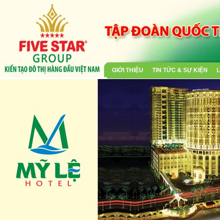
GIỚI THIỆU
TIN TỨC & SỰ KIỆN