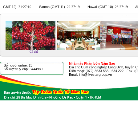
Cà phê
Nhà máy Phân bón Năm Sao
Số người online: 13
Địa chỉ: Cụm công nghiệp Long Định, huyện C
Số lượt truy cập: 3444989
Điện thoại: (072) 3633 555 - 634 222 - Fax: (
Email: info@fivestargroup.vn