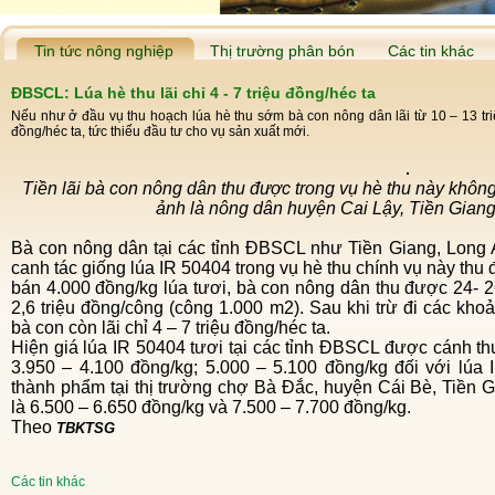
Tin tức nông nghiệp
Thị trường phân bón
Các tin khác
ĐBSCL: Lúa hè thu lãi chỉ 4 - 7 triệu đồng/héc ta
Nếu như ở đầu vụ thu hoạch lúa hè thu sớm bà con nông dân lãi từ 10 – 13 triệ
đồng/héc ta, tức thiếu đầu tư cho vụ sản xuất mới.
Tiền lãi bà con nông dân thu được trong vụ hè thu này không
ảnh là nông dân huyện Cai Lậy, Tiền Giang
Bà con nông dân tại các tỉnh ĐBSCL như Tiền Giang, Long An, Đồng Tháp cho biết, mỗi héc ta đất
canh tác giống lúa IR 50404 trong vụ hè thu chính vụ này thu đ
bán 4.000 đồng/kg lúa tươi, bà con nông dân thu được 24- 2
2,6 triệu đồng/công (công 1.000 m2). Sau khi trừ đi các kho
bà con còn lãi chỉ 4 – 7 triệu đồng/héc ta.
Hiện giá lúa IR 50404 tươi tại các tỉnh ĐBSCL được cánh thương lái thu mua dao động quanh mức
3.950 – 4.100 đồng/kg; 5.000 – 5.100 đồng/kg đối với lúa
thành phẩm tại thị trường chợ Bà Đắc, huyện Cái Bè, Tiền 
là 6.500 – 6.650 đồng/kg và 7.500 – 7.700 đồng/kg.
Theo
TBKTSG
Các tin khác