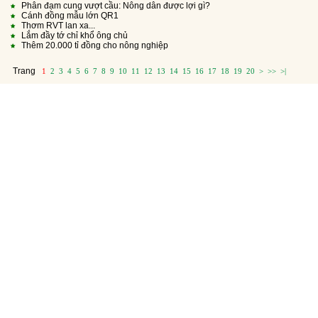
Phân đạm cung vượt cầu: Nông dân được lợi gì?
Cánh đồng mẫu lớn QR1
Thơm RVT lan xa...
Lắm đầy tớ chỉ khổ ông chủ
Thêm 20.000 tỉ đồng cho nông nghiệp
Trang
1
2
3
4
5
6
7
8
9
10
11
12
13
14
15
16
17
18
19
20
>
>>
>|