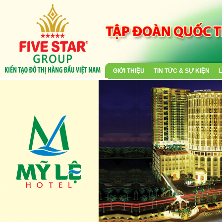
GIỚI THIỆU
TIN TỨC & SỰ KIỆN