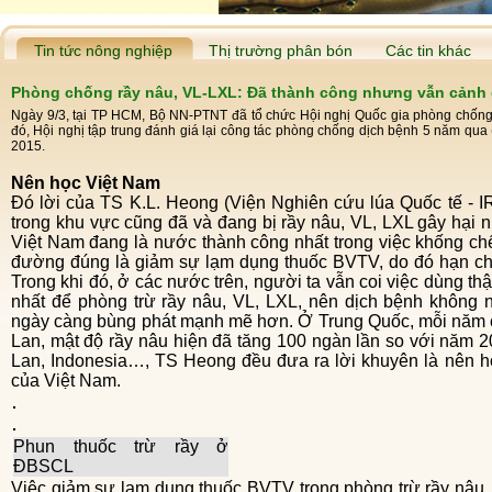
Tin tức nông nghiệp
Thị trường phân bón
Các tin khác
Phòng chống rầy nâu, VL-LXL: Đã thành công nhưng vẫn cảnh 
Ngày 9/3, tại TP HCM, Bộ NN-PTNT đã tổ chức Hội nghị Quốc gia phòng chống r
đó, Hội nghị tập trung đánh giá lại công tác phòng chống dịch bệnh 5 năm qu
2015.
Nên học Việt Nam
Đó lời của TS K.L. Heong (Viện Nghiên cứu lúa Quốc tế - IRRI). Theo TS Heong, so với các nước
trong khu vực cũng đã và đang bị rầy nâu, VL, LXL gây hại 
Việt Nam đang là nước thành công nhất trong việc khống ch
đường đúng là giảm sự lạm dụng thuốc BVTV, do đó hạn chế đ
Trong khi đó, ở các nước trên, người ta vẫn coi việc dùng t
nhất để phòng trừ rầy nâu, VL, LXL, nên dịch bệnh khôn
ngày càng bùng phát mạnh mẽ hơn. Ở Trung Quốc, mỗi năm có 
Lan, mật độ rầy nâu hiện đã tăng 100 ngàn lần so với năm 2
Lan, Indonesia…, TS Heong đều đưa ra lời khuyên là nên h
của Việt Nam.
Phun thuốc trừ rầy ở
ĐBSCL
Việc giảm sự lạm dụng thuốc BVTV trong phòng trừ rầy nâu, VL, LXL ở các tỉnh phía Nam được thể