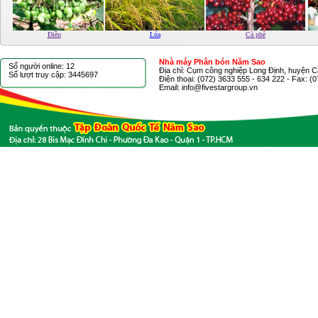
Điều
Lúa
Cà phê
Nhà máy Phân bón Năm Sao
Số người online: 12
Địa chỉ: Cụm công nghiệp Long Định, huyện C
Số lượt truy cập: 3445697
Điện thoại: (072) 3633 555 - 634 222 - Fax: (
Email: info@fivestargroup.vn