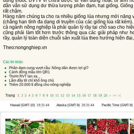
dụng thuốc BVTV vì chưa được tư vấn đúng hoặc bị ảnh h
dân vẫn sử dụng dư thừa lượng phân đạm, hạt giống. Giống 
rất chậm.
Hàng năm chúng ta cho ra nhiều giống lúa nhưng mới nặng về số lượng mà chưa đạt về chất lượng
(chẳng hạn tính đa dạng di truyền của các giống lúa rất kém). 
cả ngành nông nghiệp là phải quản lý rầy tại chỗ sao cho hiệu
cũng phải làm tốt hơn trước thông qua các giải pháp như ho
rầy, quản lý toàn diện chuỗi sản xuất lúa theo hướng hiện đại
theo:nongnghiep.vn
Các tin khác
Phân đạm cung vượt cầu: Nông dân được lợi gì?
Cánh đồng mẫu lớn QR1
Thơm RVT lan xa...
Lắm đầy tớ chỉ khổ ông chủ
Thêm 20.000 tỉ đồng cho nông nghiệp
Trang
1
2
3
4
5
6
7
8
9
10
11
12
13
14
15
16
17
18
19
20
>
>>
>|