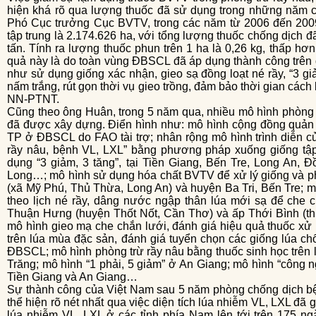
hiện khá rõ qua lượng thuốc đã sử dụng trong những năm
Phó Cục trưởng Cục BVTV, trong các năm từ 2006 đến 2009,
tập trung là 2.174.626 ha, với tổng lượng thuốc chống dịch 
tấn. Tính ra lượng thuốc phun trên 1 ha là 0,26 kg, thấp h
quả này là do toàn vùng ĐBSCL đã áp dụng thành công trên 
như sử dụng giống xác nhận, gieo sạ đồng loạt né rầy, “3 giả
nấm trắng, rút gọn thời vụ gieo trồng, đảm bảo thời gian cách
NN-PTNT.
Cũng theo ông Huân, trong 5 năm qua, nhiều mô hình phòng chống rầy nâu, VL, LXL rất có hiệu quả
đã được xây dựng. Điển hình như: mô hình cộng đồng quản lý
TP ở ĐBSCL do FAO tài trợ; nhân rộng mô hình trình diễn c
rầy nâu, bệnh VL, LXL” bằng phương pháp xuống giống tập t
dụng “3 giảm, 3 tăng”, tại Tiền Giang, Bến Tre, Long An, 
Long…; mô hình sử dụng hóa chất BVTV để xử lý giống và phun
(xã Mỹ Phú, Thủ Thừa, Long An) và huyện Ba Tri, Bến Tre; mô
theo lịch né rầy, dâng nước ngập thân lúa mới sạ để che c
Thuận Hưng (huyện Thốt Nốt, Cần Thơ) và ấp Thới Bình (th
mô hình gieo mạ che chắn lưới, đánh giá hiệu quả thuốc xử l
trên lúa mùa đặc sản, đánh giá tuyển chọn các giống lúa ch
ĐBSCL; mô hình phòng trừ rầy nâu bằng thuốc sinh học trê
Trăng; mô hình “1 phải, 5 giảm” ở An Giang; mô hình “công n
Tiền Giang và An Giang…
Sự thành công của Việt Nam sau 5 năm phòng chống dịch bệnh rầy nâu, VL, LXL (2006-2011) được
thể hiện rõ nét nhất qua việc diện tích lúa nhiễm VL, LXL đã 
lúa nhiễm VL, LXL ở các tỉnh phía Nam lên tới trên 175 ngà