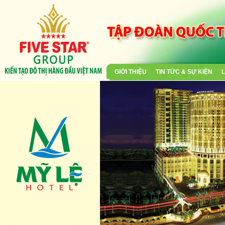
GIỚI THIỆU
TIN TỨC & SỰ KIỆN