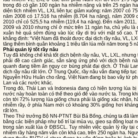
trong đó có gần 100 ngàn ha nhiễm nặng và trên 25 ngàn ha
diện tích nhiễm VL, LXL liên tục giảm xuống: năm 2007 có 7
năm 2008 có 17.516 ha nhiễm (8.704 ha nặng), năm 2009 
2010 chỉ có 525,5 ha nhiễm (119,4 ha nặng). Đến năm 2011, 
2009 và 2010 nhưng chỉ ở mức trên 11 ngàn ha, chủ yếu là
xuân hè quá sớm đúng vào lúc rầy di trú với mật số cao
khẳng định: “Việt Nam đã thoát được đại dịch rầy nâu, VL, L
tăng thêm bình quân khoảng 1 triệu tấn lúa mỗi năm trong 5 n
Phải quản lý tốt rầy nâu
Tuy đã khống chế khá tốt dịch bệnh rầy nâu, VL, LXL, nhưng trong những năm tới, Việt Nam vẫn cần
phải đề cao cảnh giác, sẵn sàng ứng phó với dịch bệnh n
quanh đang tiềm ẩn nguy cơ bùng phát đại dịch. Ở Thái Lan
dịch rầy nâu rất lớn. Ở Trung Quốc, rầy nâu vẫn đang tiếp tục
Nguyễn Hữu Huân cho rằng, Việt Nam đang bị bao vây tứ phía
Lan và các nước khác.
Trong đó, Thái Lan và Indonesia đang có hiện tượng lúa bị cháy rầy trên diện rộng. Rầy từ những
nước này hoàn toàn có thể theo gió để vào nước ta. Trong khi
còn tới 72% lượng lúa giống chưa phải là giống xác nhận, h
nhiễm rầy, ở phía Nam mới có khoảng 30% giống hơi kháng
rất lớn.
Theo Thứ trưởng Bộ NN-PTNT Bùi Bá Bổng, chúng ta đã làm tốt công tác phòng chống rầy nâu di trú
bằng các biện pháp như bố trí lại mùa vụ, gieo sạ đồng loạt n
trong sản xuất lúa ở ĐBSCL. Tuy nhiên việc quản lý rầy tại 
nhiễm rầy hàng năm vẫn còn khá cao, trên 250 ngàn ha. Ngu