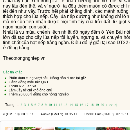
Chia tay Lục Yên trong cái rét thấu xương, tôi mới biết vì sao cây lúa nếp ngự trị được ở mảnh đất
này lâu đến thế, và vì người ta đều thèm muốn có được chỉ
tết đến như vậy. Trước hết phải khẳng định, các mảnh ruộng
thích hợp cho lúa nếp. Cây lúa nếp dường như không chỉ lớn 
mà nó còn tiếp nhận được mọi tinh túy của trời đất- từ giọ
ngọn nguồn con suối…
Nhất là vụ mùa, chênh lệch nhiệt độ ngày đêm ở Yên Bái nói riêng, miền núi phía Bắc nói chung rất
lớn đã tạo cho cây lúa nếp tôi luyện, ngưng tụ và chuyển hó
tinh chất của hạt nếp trắng ngần. Điều đó lý giải tại sao DT
ở đồng bằng.
Theo:nongnghiep.vn
Các tin khác
Phân đạm cung vượt cầu: Nông dân được lợi gì?
Cánh đồng mẫu lớn QR1
Thơm RVT lan xa...
Lắm đầy tớ chỉ khổ ông chủ
Thêm 20.000 tỉ đồng cho nông nghiệp
Trang
1
2
3
4
5
6
7
8
9
10
11
12
13
14
15
16
17
18
19
20
>
>>
>|