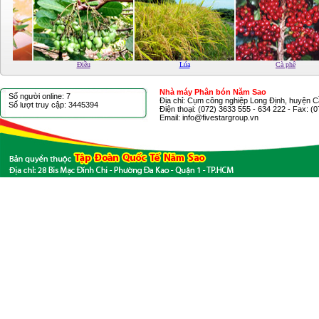
long
Điều
Lúa
Cà phê
Nhà máy Phân bón Năm Sao
Số người online: 7
Địa chỉ: Cụm công nghiệp Long Định, huyện C
Số lượt truy cập: 3445394
Điện thoại: (072) 3633 555 - 634 222 - Fax: (
Email: info@fivestargroup.vn