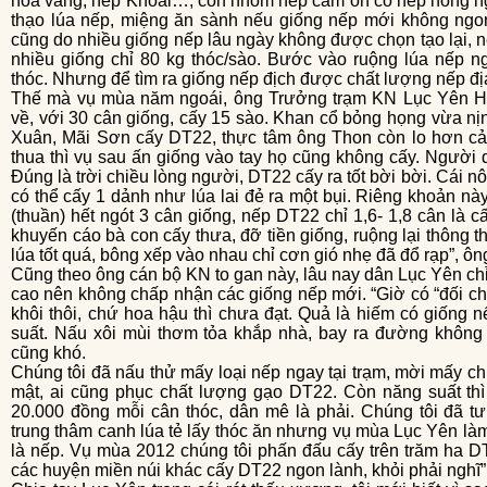
hoa vàng, nếp Khoái…, còn nhóm nếp cảm ôn có nếp nông n
thạo lúa nếp, miệng ăn sành nếu giống nếp mới không ng
cũng do nhiều giống nếp lâu ngày không được chọn tạo lại, nê
nhiều giống chỉ 80 kg thóc/sào. Bước vào ruộng lúa nếp n
thóc. Nhưng để tìm ra giống nếp địch được chất lượng nếp đ
Thế mà vụ mùa năm ngoái, ông Trưởng trạm KN Lục Yên Hoàng Văn Thon cả gan dám vác DT22
về, với 30 cân giống, cấy 15 sào. Khan cổ bỏng họng vừa nị
Xuân, Mãi Sơn cấy DT22, thực tâm ông Thon còn lo hơn cả 
thua thì vụ sau ấn giống vào tay họ cũng không cấy. Người d
Đúng là trời chiều lòng người, DT22 cấy ra tốt bời bời. Cái n
có thể cấy 1 dảnh như lúa lai đẻ ra một bụi. Riêng khoản này 
(thuần) hết ngót 3 cân giống, nếp DT22 chỉ 1,6- 1,8 cân là c
khuyến cáo bà con cấy thưa, đỡ tiền giống, ruộng lại thông 
lúa tốt quá, bông xếp vào nhau chỉ cơn gió nhẹ đã đổ rạp”, ôn
Cũng theo ông cán bộ KN to gan này, lâu nay dân Lục Yên chỉ quen với nếp địa phương, tính bảo thủ
cao nên không chấp nhận các giống nếp mới. “Giờ có “đối chứ
khôi thôi, chứ hoa hậu thì chưa đạt. Quả là hiếm có giốn
suất. Nấu xôi mùi thơm tỏa khắp nhà, bay ra đường khôn
cũng khó.
Chúng tôi đã nấu thử mấy loại nếp ngay tại trạm, mời mấy chục anh em đến nếm thử rồi cho điểm bí
mật, ai cũng phục chất lượng gạo DT22. Còn năng suất thì 
20.000 đồng mỗi cân thóc, dân mê là phải. Chúng tôi đã t
trung thâm canh lúa tẻ lấy thóc ăn nhưng vụ mùa Lục Yên làm
là nếp. Vụ mùa 2012 chúng tôi phấn đấu cấy trên trăm ha D
các huyện miền núi khác cấy DT22 ngon lành, khỏi phải nghĩ”,