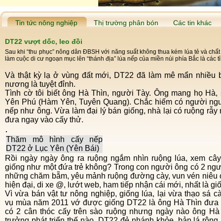
Tin tức nông nghiệp
Thị trường phân bón
Các tin khác
DT22 vượt dốc, leo đồi
Sau khi “thu phục” nông dân ĐBSH với năng suất không thua kém lúa tẻ và chất
làm cuộc di cư ngoạn mục lên “thánh địa” lúa nếp của miền núi phía Bắc là các
Và thật kỳ lạ ở vùng đất mới, DT22 đã làm mê mẩn nhiều bà mế, cô gái bản vốn lâu nay coi nếp
nương là tuyệt đỉnh.
Tình cờ tôi biết ông Hà Thìn, người Tày. Ông mang họ Hà, sinh năm Thìn (1952), đang sống ở xã
Yên Phú (Hàm Yên, Tuyên Quang). Chắc hiếm có người ngườ
nếp như ông. Vừa làm đại lý bán giống, nhà lại có ruộng rẫ
đưa ngay vào cấy thử.
Thăm mô hình cấy nếp
DT22 ở Lục Yên (Yên Bái)
Rồi ngày ngày ông ra ruộng ngắm nhìn ruộng lúa, xem cây lúa nó “ăn uống, lớn lên” thế nào, có
giống như một đứa trẻ không? Trong con người ông có 2 ngư
những chăm bẵm, yêu mảnh ruộng đường cày, vun vén niêu c
hiện đại, di xe @, lướt web, ham tiếp nhận cái mới, nhất là gi
Vì vừa bán vật tư nông nghiệp, giống lúa, lại vừa thạo sá cày đường bừa, biết cấy lúa 1 dảnh nên
vụ mùa năm 2011 vớ được giống DT22 là ông Hà Thìn đưa và
có 2 cân thóc cấy trên sào ruộng nhưng ngày nào ông Hà
trưởng phát triển thế nào. DT22 đẻ nhánh khỏe, bản lá rộng