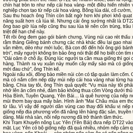
chín hạt tròn to như nếp cái hoa vàng- một điều hiển nhiên
nghiệp chọn tạo từ nếp cái hoa vàng. Bông lúa dài, cổ cườm,
Sau thu hoạch ông Thìn còn bất ngờ hơn khi phơi khô quạt sạch được chẵn 2 tạ lúa nếp, nghĩa là
năng suất hơn cả lúa tẻ. Nhưng cái ông sướng nhất là DT2
ông bao giờ lúa nếp cũng thu sau lúa tẻ nên côn trùng, trâu
triệt để hạn chế này.
Tết rồi ông đem gạo gói bánh chưng. Vùng núi cao rét thấu xương, trâu bò còn đổ ngã, thế mà đến
rằm tháng Giêng bánh chưng các nhà khác đều lại gạo nha
vẫn mềm, dẻo như mới luộc. Bà con đổ đến hỏi ông gió bánh 
trời”, mấy người không tin bảo ông nói thật để họ biết còn tìm
“Oái oăm ở chỗ ấy. Đúng lúc người ta cần mua giống thì gọi cho Cty giống Hải Dương họ lại kêu hết
hàng. Thành ra vụ xuân này muốn cây mấy sào mà có giốn
mới đau chứ”, ông Thìn kể.
Ngoài nấu xôi, đồng bào miền núi còn có tập quán làm cốm. Giữa cái rét hanh khô hây hẩy đầu đông
mà có nắm cốm nếp dậy mùi nếp cái hoa vàng nhai từng hạt, 
bằng. Chia tay tôi, ông Thìn quả quyết: “Vụ mùa này tôi ph
nhớ lên ăn cốm nhé, đảm bảo không thua cốm Vòng dưới thủ 
Hòa Bình, Tuyên Quang, Yên Bái… là quê hương của nếp nương, hạt to tròn như hạt ngọc, nấu xôi
mùi thơm bay qua mấy bản. Hình ảnh “Mai Châu mùa em thơm
từ lâu. Vì vậy để người dân vùng cao thay đổi khẩu vị nếp 
giống nếp địa phương vốn đã nâng lên hàng đặc sản, truyền 
dàng. Mái nhà sàn, nồi nếp nương đã trở thành tâm thức.
Khi Trạm Khuyến nông Lục Yên (Yên Bái) đưa nếp DT22 vào địa phương thì không ít người ngoảnh
mặt. Lục Yên có bộ giống nếp đã quá nhiều, nhóm nếp cảm qu