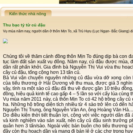
Kiến thức nhà nông
Thu bạc tỷ từ củ đậu
Vụ mùa năm nay, người dân ở thôn Mịn To, xã Trù Hựu (Lục Ngạn- Bắc Giang) đã
Chúng tôi về thăm cánh đồng thôn Mịn To đúng dịp bà con đang tất bật thu hoạch cây củ đậu để tiếp
tục làm đất sản xuất vụ đông. Năm nay, củ đậu được mùa, đư
dân rất phấn khởi. Gia đình bà Nguyễn Thị Vui vừa thu hoạch 
cây củ đậu, tổng cộng hơn 13 tấn củ.
Bà Vui vận chuyển nguyên những củ đậu vừa dỡ xong còn bám đất mang ra bán buôn cho xe ô tô
của tiểu thương ở Hải Dương về thu mua, được giá 3 nghìn 
vậy, tính ra một sào củ đậu đã thu về được gần 10 triệu đồng, 
đồng, hiệu quả kinh tế cao gấp 4 – 5 lần so với cấy lúa cùng t
Vụ mùa năm 2011 này, cả thôn Mịn To có 42 hộ trồng cây củ đậu với tổng diện tích lên đến gần chục
ha. Những hộ trồng diện tích nhiều từ 4 sào trở lên có đến 
Nguyễn Thị Trung, ông Nguyễn Văn An, ông Hoàng Văn Hà
Do điều kiện thời tiết thuận lợi, cộng với việc người dân đã áp dụng tốt kiến thức khoa học kỹ thuật
và kinh nghiệm vào sản xuất, nên cây củ đậu sinh trưởng phá
quân hơn 3 tấn/sào. Ngoài việc bán buôn cho tiểu thương và
đây còn thu hoạch dần và mang đi bán lẻ ở các chợ trong hu