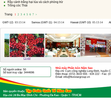
Rầy cánh trắng hại lúa và cách phòng trừ
Trồng cóc Thái
Trang
1
2
3
4
5
6
7
>
Cà phê
Nhà máy Phân bón Năm Sao
Số người online: 50
Địa chỉ: Cụm công nghiệp Long Định, huyện C
Số lượt truy cập: 3444696
Điện thoại: (072) 3633 555 - 634 222 - Fax: (
Email: info@fivestargroup.vn