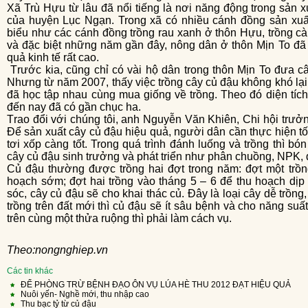
Xã Trù Hựu từ lâu đã nổi tiếng là nơi năng động trong sản xuất cây rau màu hiệu quả vào bậc nhất
của huyện Lục Ngạn. Trong xã có nhiều cánh đồng sản xuất
biểu như các cánh đồng trồng rau xanh ở thôn Hựu, trồng c
và đặc biệt những năm gần đây, nông dân ở thôn Mịn To đã
quả kinh tế rất cao.
Trước kia, cũng chỉ có vài hộ dân trong thôn Mịn To đưa cây củ đậu về trồng với diện tích nhỏ lẻ.
Nhưng từ năm 2007, thấy việc trồng cây củ đậu không khó lại
đã học tập nhau cùng mua giống về trồng. Theo đó diện tí
đến nay đã có gần chục ha.
Trao đổi với chúng tôi, anh Nguyễn Văn Khiên, Chi hội trưởng Nông dân thôn Mịn To cho biết thêm:
Để sản xuất cây củ đậu hiệu quả, người dân cần thực hiện tố
tơi xốp càng tốt. Trong quá trình đánh luống và trồng thì bón
cây củ đậu sinh trưởng và phát triển như phân chuồng, NPK,
Củ đậu thường được trồng hai đợt trong năm: đợt một trồng vào thời điểm từ tháng 2 – 3 để thu
hoạch sớm; đợt hai trồng vào tháng 5 – 6 để thu hoạch dịp
sóc, cây củ đậu sẽ cho khai thác củ. Đây là loại cây dễ trồn
trồng trên đất mới thì củ đậu sẽ ít sâu bệnh và cho năng su
trên cùng một thửa ruộng thì phải làm cách vụ.
theo:nongnghiep.vn
Các tin khác
ĐỂ PHÒNG TRỪ BỆNH ĐẠO ÔN VỤ LÚA HÈ THU 2012 ĐẠT HIỆU QUẢ
Nuôi yến- Nghề mới, thu nhập cao
Thu bạc tỷ từ củ đậu