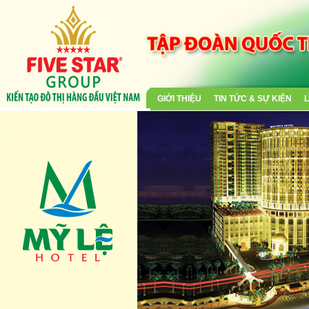
GIỚI THIỆU
TIN TỨC & SỰ KIỆN