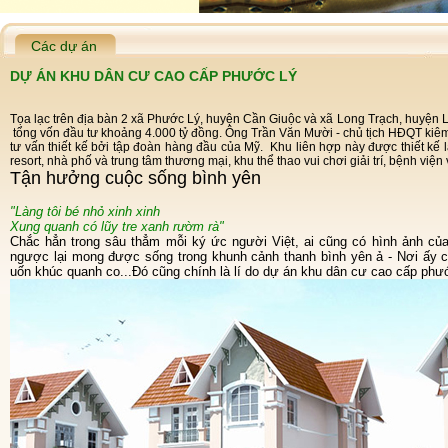
Các dự án
DỰ ÁN KHU DÂN CƯ CAO CẤP PHƯỚC LÝ
Tọa lạc trên địa bàn 2 xã Phước Lý, huyện Cần Giuộc và xã Long Trạch, huyện L
tổng vốn đầu tư khoảng 4.000 tỷ đồng. Ông Trần Văn Mười - chủ tịch HĐQT kiêm
tư vấn thiết kế bởi tập đoàn hàng đầu của Mỹ. Khu liên hợp này được thiết kế
resort, nhà phố và trung tâm thương mại, khu thể thao vui chơi giải trí, bệnh viện
Tận hưởng cuộc sống bình yên
"Làng tôi bé nhỏ xinh xinh
Xung quanh có lũy tre xanh rườm rà"
Chắc hẳn trong sâu thẳm mỗi ký ức người Việt, ai cũng có hình ảnh của một làng quê yêu dấu. Giữa đô thị ồn ào xuôi
ngược lại mong được sống trong khunh cảnh thanh bình yên ả - Nơi ấy 
uốn khúc quanh co...Đó cũng chính là lí do dự án khu dân cư cao cấp phướ