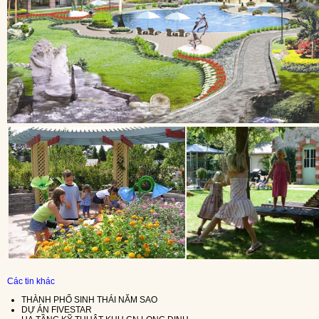
Các tin khác
THÀNH PHỐ SINH THÁI NĂM SAO
DỰ ÁN FIVESTAR