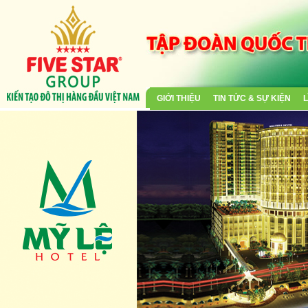
GIỚI THIỆU
TIN TỨC & SỰ KIỆN