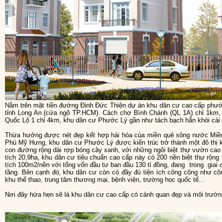
Nằm trên mặt tiền đường Đinh Đức Thiện dự án khu dân cư cao cấp phước lý tọa lạc tại xã Phước Lý, huyện Cần Giuộc,
tỉnh Long An (cửa ngõ TP.HCM). Cách chợ Bình Chánh (QL 1A) chỉ 1km,
Quốc Lộ 1 chỉ 4km, khu dân cư Phước Lý gần như tách bạch hẳn khỏi cái ồn
Thừa hưởng được nét đẹp kết hợp hài hòa của miền quê sông nước Miền tâ
Phú Mỹ Hưng, khu dân cư Phước Lý được kiến trúc trở thành một đô thị k
con đường rộng dài rợp bóng cây xanh, với những ngôi biệt thự vườn cao
tích 20,9ha, khu dân cư tiêu chuẩn cao cấp này có 200 nền biệt thự rộn
tích 100m2/nền với tổng vốn đầu tư ban đầu 130 tỉ đồng, đang trong giai 
tầng. Bên cạnh đó, khu dân cư còn có đầy đủ tiện ích công cộng như cô
khu thể thao, trung tâm thương mại, bệnh viện, trường học quốc tế...
Nơi đây hứa hẹn sẽ là khu dân cư cao cấp có cảnh quan đẹp và môi trường