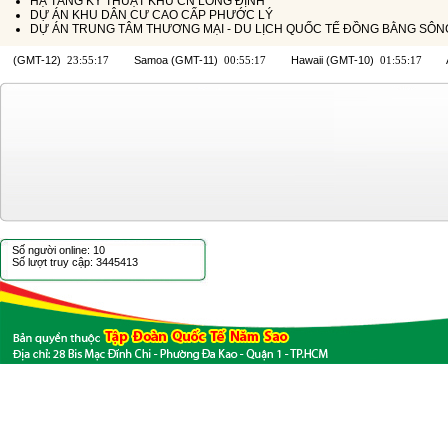
HẠ TẦNG KỸ THUẬT KHU CN LONG ĐỊNH
DỰ ÁN KHU DÂN CƯ CAO CẤP PHƯỚC LÝ
DỰ ÁN TRUNG TÂM THƯƠNG MẠI - DU LỊCH QUỐC TẾ ĐỒNG BẰNG SÔ
Số người online: 10
Số lượt truy cập: 3445413